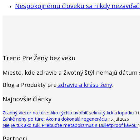
Nespokojnému človeku sa nikdy nezavďačíš
Trend Pre Ženy bez veku
Miesto, kde zdravie a životný štýl nemajú dátum
Blog a Produkty pre
zdravie a krásu ženy
.
Najnovšie články
Zradný vietor na túre: Ako rýchlo uvoľniť seknutý krk a lopatku
31
Ľahké nohy po túre: Ako na dokonalú regeneráciu
15. júl 2026
Nie je tuk ako tuk: Prebuďte metabolizmus s Bulletproof kávou
1
Partneri