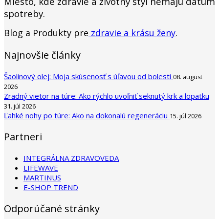
Miesto, kde zdravie a životný štýl nemajú dátum
spotreby.
Blog a Produkty pre
zdravie a krásu ženy
.
Najnovšie články
Šaolinový olej: Moja skúsenosť s úľavou od bolesti
08. august
2026
Zradný vietor na túre: Ako rýchlo uvoľniť seknutý krk a lopatku
31. júl 2026
Ľahké nohy po túre: Ako na dokonalú regeneráciu
15. júl 2026
Partneri
INTEGRÁLNA ZDRAVOVEDA
LIFEWAVE
MARTINUS
E-SHOP TREND
Odporúčané stránky