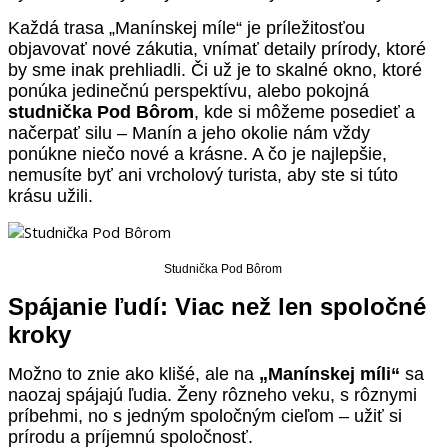
Každá trasa „Manínskej míle“ je príležitosťou
objavovať nové zákutia, vnímať detaily prírody, ktoré
by sme inak prehliadli. Či už je to skalné okno, ktoré
ponúka jedinečnú perspektívu, alebo pokojná
studnička Pod Bôrom
, kde si môžeme posedieť a
načerpať silu – Manín a jeho okolie nám vždy
ponúkne niečo nové a krásne. A čo je najlepšie,
nemusíte byť ani vrcholový turista, aby ste si túto
krásu užili.
Studnička Pod Bôrom
Spájanie ľudí: Viac než len spoločné
kroky
Možno to znie ako klišé, ale na
„Manínskej míli“
sa
naozaj spájajú ľudia. Ženy rôzneho veku, s rôznymi
príbehmi, no s jedným spoločným cieľom – užiť si
prírodu a príjemnú spoločnosť.