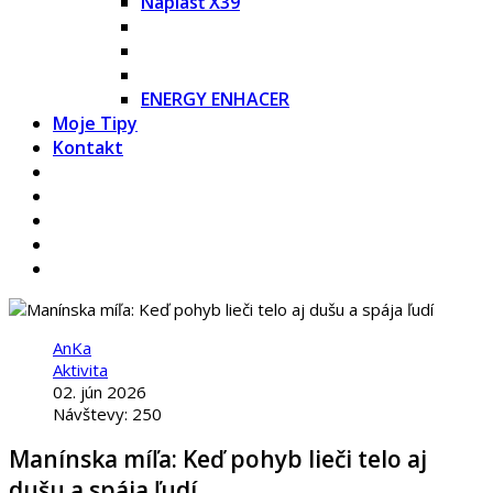
Náplasť X39
ENERGY ENHACER
Moje Tipy
Kontakt
AnKa
Aktivita
02. jún 2026
Návštevy: 250
Manínska míľa: Keď pohyb lieči telo aj
dušu a spája ľudí