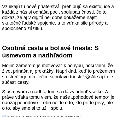
Vznikajú tu nové priateľstvá, prehlbujú sa existujúce a
každá z nás si odnáša pocit spolupatričnosti. Je to
dôkaz, že aj v digitálnej dobe dokážeme nájsť
skutočné ľudské spojenie, a to vďaka sile prírody a
spoločného zážitku.
Osobná cesta a boľavé triesla: S
úsmevom a nadhľadom
Mojim zámerom je motivovať k pohybu, hoci viem, že
život prináša aj prekážky. Napríklad, keď to preženiem
so strečingom a liečim si boľavé triesla! 😄 Ale aj to je
súčasť cesty.
S úsmevom a nadhľadom sa dá zvládnuť všetko. A
práve vďaka tomu viem, že naše „pohodové tempo“ je
naozaj pohodové. Lebo nejde o to, kto príde prvý, ale
o to, aby sme si to užili spolu.