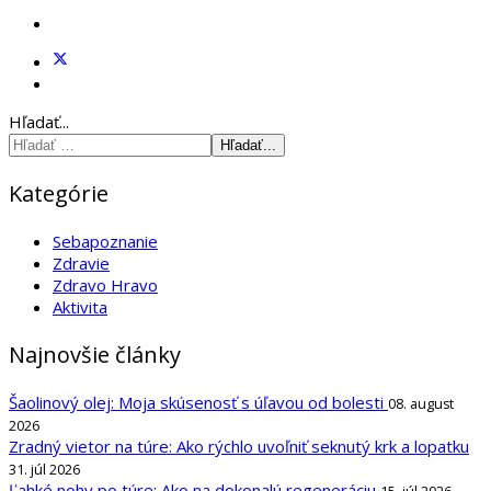
Hľadať...
Hľadať...
Kategórie
Sebapoznanie
Zdravie
Zdravo Hravo
Aktivita
Najnovšie články
Šaolinový olej: Moja skúsenosť s úľavou od bolesti
08. august
2026
Zradný vietor na túre: Ako rýchlo uvoľniť seknutý krk a lopatku
31. júl 2026
Ľahké nohy po túre: Ako na dokonalú regeneráciu