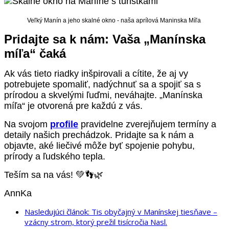
Veľký Manín a jeho skalné okno - naša aprílová Maninska Míľa
Pridajte sa k nám: Vaša „Manínska
míľa“ čaká
Ak vás tieto riadky inšpirovali a cítite, že aj vy
potrebujete spomaliť, nadýchnuť sa a spojiť sa s
prírodou a skvelými ľuďmi, neváhajte. „Manínska
míľa“ je otvorená pre každú z vás.
Na svojom
profile
pravidelne zverejňujem termíny a
detaily našich prechádzok. Pridajte sa k nám a
objavte, aké liečivé môže byť spojenie pohybu,
prírody a ľudského tepla.
Teším sa na vás! 💚👣🌿
AnnKa
Nasledujúci článok: Tis obyčajný v Manínskej tiesňave –
vzácny strom, ktorý prežil tisícročia
Nasl.