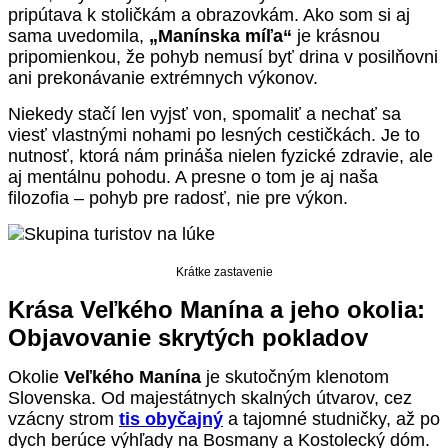
pripútava k stoličkám a obrazovkám. Ako som si aj
sama uvedomila,
„Manínska míľa“
je krásnou
pripomienkou, že pohyb nemusí byť drina v posilňovni
ani prekonávanie extrémnych výkonov.
Niekedy stačí len vyjsť von, spomaliť a nechať sa
viesť vlastnými nohami po lesných cestičkách. Je to
nutnosť, ktorá nám prináša nielen fyzické zdravie, ale
aj mentálnu pohodu. A presne o tom je aj naša
filozofia – pohyb pre radosť, nie pre výkon.
Krátke zastavenie
Krása Veľkého Manína a jeho okolia:
Objavovanie skrytých pokladov
Okolie
Veľkého Manína
je skutočným klenotom
Slovenska. Od majestátnych skalných útvarov, cez
vzácny strom
tis obyčajný
a tajomné studničky, až po
dych berúce výhľady na Bosmany a Kostolecký dóm.