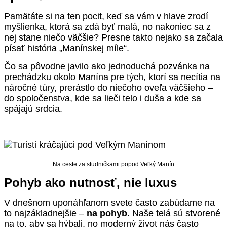
Pamätáte si na ten pocit, keď sa vám v hlave zrodí
myšlienka, ktorá sa zdá byť malá, no nakoniec sa z
nej stane niečo väčšie? Presne takto nejako sa začala
písať história „Manínskej míle“.
Čo sa pôvodne javilo ako jednoduchá pozvánka na
prechádzku okolo Manína pre tých, ktorí sa necítia na
náročné túry, prerástlo do niečoho oveľa väčšieho –
do spoločenstva, kde sa lieči telo i duša a kde sa
spájajú srdcia.
Na ceste za studničkami popod Veľký Manín
Pohyb ako nutnosť, nie luxus
V dnešnom uponáhľanom svete často zabúdame na
to najzákladnejšie –
na pohyb
. Naše telá sú stvorené
na to, aby sa hýbali, no moderný život nás často