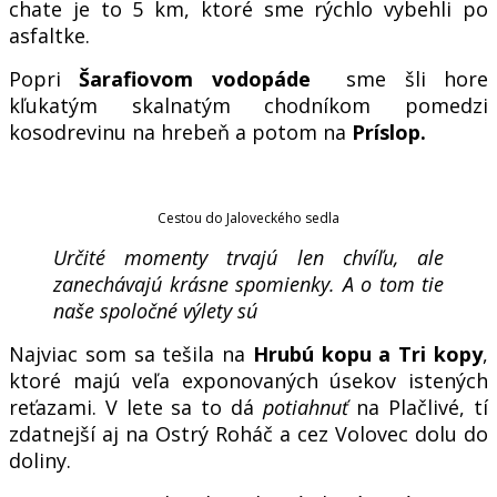
chate je to 5 km, ktoré sme rýchlo vybehli po
asfaltke.
Popri
Šarafiovom vodopáde
sme šli hore
kľukatým skalnatým chodníkom pomedzi
kosodrevinu na hrebeň a potom na
Príslop.
Cestou do Jaloveckého sedla
Určité momenty trvajú len chvíľu, ale
zanechávajú krásne spomienky. A o tom tie
naše spoločné výlety sú
Najviac som sa tešila na
Hrubú kopu a Tri kopy
,
ktoré majú veľa exponovaných úsekov istených
reťazami. V lete sa to dá
potiahnuť
na Plačlivé, tí
zdatnejší aj na Ostrý Roháč a cez Volovec dolu do
doliny.