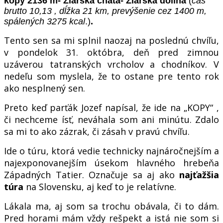
kopy 2136 m- Žiarska chata- Žiarska dolina
(
čas
brutto 10,13 , dĺžka 21 km, prevýšenie cez 1400 m,
spálených 3275 kcal
.)
.
Tento sen sa mi splnil naozaj na poslednú chvíľu,
v pondelok 31. októbra, deň pred zimnou
uzáverou tatranských vrcholov a chodníkov. V
nedeľu som myslela, že to ostane pre tento rok
ako nesplnený sen.
Preto keď parťák Jozef napísal, že ide na „KOPY“ ,
či nechceme ísť, neváhala som ani minútu. Zdalo
sa mi to ako zázrak, či zásah v pravú chvíľu.
Ide o túru, ktorá vedie technicky najnáročnejším a
najexponovanejším úsekom hlavného hrebeňa
Západných Tatier. Označuje sa aj ako
najťažšia
túra
na Slovensku, aj keď to je relatívne.
Lákala ma, aj som sa trochu obávala, či to dám.
Pred horami mám vždy rešpekt a istá nie som si