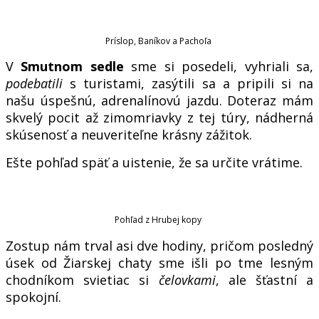
Príslop, Baníkov a Pachoľa
V
Smutnom sedle
sme si posedeli, vyhriali sa,
podebatili
s turistami, zasýtili sa a pripili si na
našu úspešnú, adrenalínovú jazdu. Doteraz mám
skvelý pocit až zimomriavky z tej túry, nádherná
skúsenosť a neuveriteľne krásny zážitok.
Ešte pohľad späť a uistenie, že sa určite vrátime.
Pohľad z Hrubej kopy
Zostup nám trval asi dve hodiny, pričom posledný
úsek od Žiarskej chaty sme išli po tme lesným
chodníkom svietiac si
čelovkami
, ale šťastní a
spokojní.