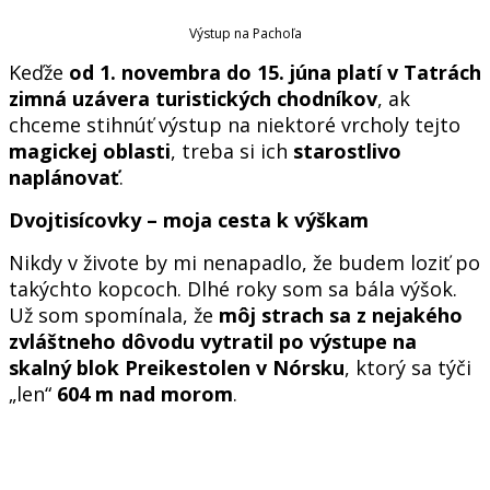
Výstup na Pachoľa
Keďže
od 1. novembra do 15. júna platí v Tatrách
zimná uzávera turistických chodníkov
, ak
chceme stihnúť výstup na niektoré vrcholy tejto
magickej oblasti
, treba si ich
starostlivo
naplánovať
.
Dvojtisícovky – moja cesta k výškam
Nikdy v živote by mi nenapadlo, že budem loziť po
takýchto kopcoch. Dlhé roky som sa bála výšok.
Už som spomínala, že
môj strach sa z nejakého
zvláštneho dôvodu vytratil po výstupe na
skalný blok Preikestolen v Nórsku
, ktorý sa týči
„len“
604 m nad morom
.