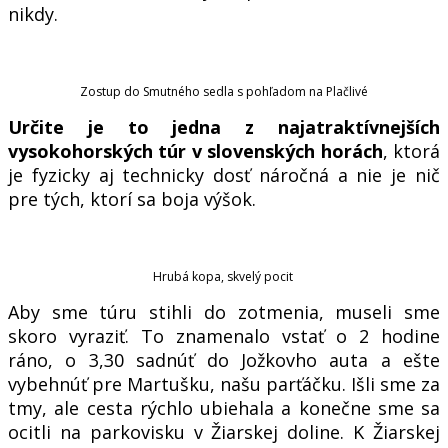
nikdy.
Zostup do Smutného sedla s pohľadom na Plačlivé
Určite je to jedna z najatraktívnejších
vysokohorských túr v slovenských horách
, ktorá
je fyzicky aj technicky dosť náročná a nie je nič
pre tých, ktorí sa boja výšok.
Hrubá kopa, skvelý pocit
Aby sme túru stihli do zotmenia, museli sme
skoro vyraziť. To znamenalo vstať o 2 hodine
ráno, o 3,30 sadnúť do Jožkovho auta a ešte
vybehnúť pre Martušku, našu parťáčku. Išli sme za
tmy, ale cesta rýchlo ubiehala a konečne sme sa
ocitli na parkovisku v Žiarskej doline. K Žiarskej