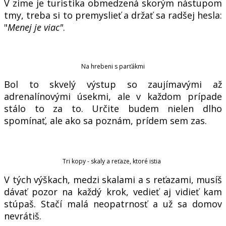
V zime je turistika obmedzená skorým nástupom
tmy, treba si to premyslieť a držať sa radšej hesla:
"
Menej je viac"
.
Na hrebeni s parťákmi
Bol to skvelý výstup so zaujímavými až
adrenalínovými úsekmi, ale v každom prípade
stálo to za to. Určite budem nielen dlho
spomínať, ale ako sa poznám, prídem sem zas.
Tri kopy - skaly a reťaze, ktoré istia
V tých výškach, medzi skalami a s reťazami, musíš
dávať pozor na každý krok, vedieť aj vidieť kam
stúpaš. Stačí malá neopatrnosť a už sa domov
nevrátiš.