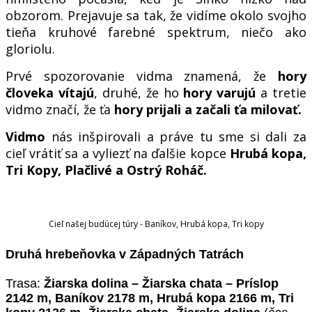
obzorom. Prejavuje sa tak, že vidíme okolo svojho
tieňa kruhové farebné spektrum, niečo ako
gloriolu.
Prvé spozorovanie vidma znamená, že
hory
človeka vítajú
, druhé, že ho
hory varujú
a tretie
vidmo značí, že ťa
hory prijali a začali ťa milovať.
Vidmo
nás inšpirovali a práve tu sme si dali
za
cieľ vrátiť sa a vyliezť na ďalšie kopce
Hrubá kopa,
Tri Kopy, Plačlivé a Ostrý Roháč.
Cieľ našej budúcej túry - Baníkov, Hrubá kopa, Tri kopy
Druhá hrebeňovka v Západných Tatrách
Trasa:
Žiarska dolina – Žiarska chata – Príslop
2142 m, Baníkov 2178 m, Hrubá kopa 2166 m, Tri