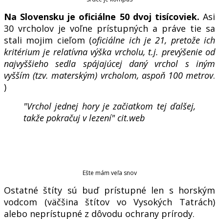
Na Slovensku je oficiálne 50 dvoj tisícoviek.
Asi
30 vrcholov je voľne prístupných a práve tie sa
stali mojim cieľom (
oficiálne ich je 21, pretože ich
kritérium je relatívna výška vrcholu, t.j. prevýšenie od
najvyššieho sedla spájajúcej daný vrchol s iným
vyšším (tzv. materským) vrcholom, aspoň 100 metrov
.
)
"Vrchol jednej hory je začiatkom tej ďalšej,
takže pokračuj v lezení" cit.web
Ešte mám veľa snov
Ostatné štíty sú buď prístupné len s horským
vodcom (väčšina štítov vo Vysokých Tatrách)
alebo neprístupné z dôvodu ochrany prírody.