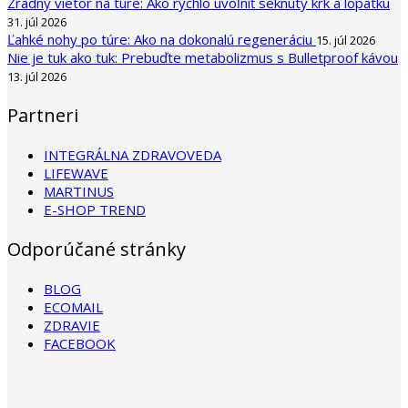
Zradný vietor na túre: Ako rýchlo uvoľniť seknutý krk a lopatku
31. júl 2026
Ľahké nohy po túre: Ako na dokonalú regeneráciu
15. júl 2026
Nie je tuk ako tuk: Prebuďte metabolizmus s Bulletproof kávou
13. júl 2026
Partneri
INTEGRÁLNA ZDRAVOVEDA
LIFEWAVE
MARTINUS
E-SHOP TREND
Odporúčané stránky
BLOG
ECOMAIL
ZDRAVIE
FACEBOOK