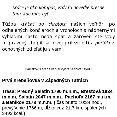
Srdce je ako kompas, vždy ťa dovedie presne
tam, kde máš byť
Túžba kráčať po
chrbtoch
našich veľhôr, po
odhalených končiaroch a vrcholoch s nádhernými
výhľadmi často nedá spať a zároveň ste vždy
pripravený chopiť sa prvej príležitosti a
parťákov
,
ochotných zdieľať ju s vami.
Parťákov si treba vedieť vybrať a snívať spolu
Prvá hrebeňovka v Západných Tatrách
Trasa: Predný Salatín 1790 m.n.m., Brestová 1934
m.n.m, Salatín 2047 m.n.m., Pachoľa 2167 m.n.m.
a Baníkov 2178 m.n.m. (
čas brutto 10:34 hod.,
prevýšenie 1766 m, dĺžka cez 21,7 km, spálených
3493 kcal.
)