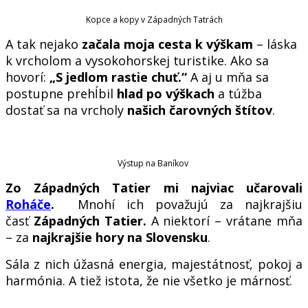
Kopce a kopy v Západných Tatrách
A tak nejako
začala moja cesta k výškam
– láska
k vrcholom a vysokohorskej turistike. Ako sa
hovorí:
„S jedlom rastie chuť.“
A aj u mňa sa
postupne prehĺbil
hlad po výškach
a túžba
dostať sa na vrcholy
našich čarovných štítov
.
Výstup na Baníkov
Zo Západných Tatier mi najviac učarovali
Roháče
.
Mnohí ich považujú za najkrajšiu
časť
Západných Tatier.
A niektorí – vrátane mňa
– za
najkrajšie hory na Slovensku
.
Sála z nich úžasná energia, majestátnosť, pokoj a
harmónia. A tiež istota, že nie všetko je márnosť.