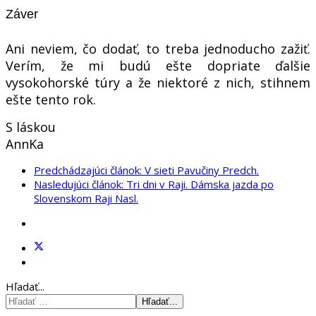
Záver
Ani neviem, čo dodať, to treba jednoducho zažiť.
Verím, že mi budú ešte dopriate ďalšie
vysokohorské túry a že niektoré z nich, stihnem
ešte tento rok.
S láskou
AnnKa
Predchádzajúci článok: V sieti Pavučiny
Predch.
Nasledujúci článok: Tri dni v Raji. Dámska jazda po
Slovenskom Raji
Nasl.
Hľadať...
Hľadať...