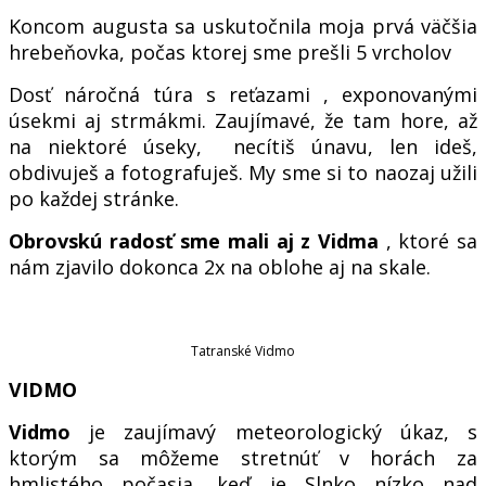
Koncom augusta sa uskutočnila moja prvá väčšia
hrebeňovka, počas ktorej sme prešli 5 vrcholov
Dosť náročná túra s reťazami , exponovanými
úsekmi aj strmákmi. Zaujímavé, že tam hore, až
na niektoré úseky, necítiš únavu, len ideš,
obdivuješ a fotografuješ. My sme si to naozaj užili
po každej stránke.
Obrovskú radosť
sme mali aj z Vidma
, ktoré sa
nám zjavilo dokonca 2x na oblohe aj na skale.
Tatranské Vidmo
VIDMO
Vidmo
je zaujímavý meteorologický úkaz, s
ktorým sa môžeme stretnúť v horách za
hmlistého počasia, keď je Slnko nízko nad