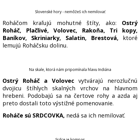
Slovenské hory - nemôžeš ich nemilovať
Roháčom kraľujú mohutné štíty, ako:
Ostrý
Roháč, Plačlivé, Volovec, Rakoňa, Tri kopy,
Baníkov, Skriniarky, Salatin, Brestová,
ktoré
lemujú Roháčsku dolinu.
Na skale, ktorá nám pripomínala hlavu Indiána
Ostrý Roháč a Volovec
vytvárajú nerozlučnú
dvojicu štíhlych skalných vrchov na hlavnom
hrebeni. Podobajú sa na čertove rohy a azda aj
preto dostali toto výstižné pomenovanie.
Roháče sú SRDCOVKA,
nedá sa ich nemilovať.
Srdce je kompas