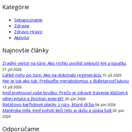
Kategórie
Sebapoznanie
Zdravie
Zdravo Hravo
Aktivita
Najnovšie články
Zradný vietor na túre: Ako rýchlo uvoľniť seknutý krk a lopatku
31. júl 2026
Ľahké nohy po túre: Ako na dokonalú regeneráciu
15. júl 2026
Nie je tuk ako tuk: Prebuďte metabolizmus s Bulletproof kávou
13. júl 2026
Keď prehovorí vaše bruško: Prečo je zdravé trávenie kľúčom k
silnej intuícii a životnej energii?
30. jún 2026
Batátovo-karfiolové placky z rúry, ktoré držia
04. jún 2026
Manínska míľa: Keď pohyb lieči telo aj dušu a spája ľudí
02. jún
2026
Odporúčame