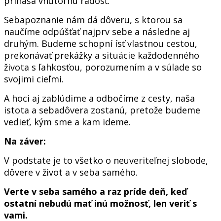
prináša vnútornú radosť.
Sebapoznanie nám dá dôveru, s ktorou sa
naučíme odpúšťať najprv sebe a následne aj
druhým. Budeme schopní ísť vlastnou cestou,
prekonávať prekážky a situácie každodenného
života s ľahkosťou, porozumením a v súlade so
svojimi cieľmi.
A hoci aj zablúdime a odbočíme z cesty, naša
istota a sebadôvera zostanú, pretože budeme
vedieť, kým sme a kam ideme.
Na záver:
V podstate je to všetko o neuveriteľnej slobode,
dôvere v život a v seba samého.
Verte v seba samého a raz príde deň, keď
ostatní nebudú mať inú možnosť, len veriť s
vami.