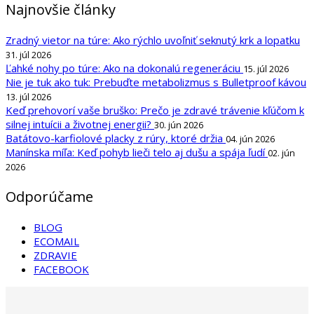
Najnovšie články
Zradný vietor na túre: Ako rýchlo uvoľniť seknutý krk a lopatku
31. júl 2026
Ľahké nohy po túre: Ako na dokonalú regeneráciu
15. júl 2026
Nie je tuk ako tuk: Prebuďte metabolizmus s Bulletproof kávou
13. júl 2026
Keď prehovorí vaše bruško: Prečo je zdravé trávenie kľúčom k
silnej intuícii a životnej energii?
30. jún 2026
Batátovo-karfiolové placky z rúry, ktoré držia
04. jún 2026
Manínska míľa: Keď pohyb lieči telo aj dušu a spája ľudí
02. jún
2026
Odporúčame
BLOG
ECOMAIL
ZDRAVIE
FACEBOOK