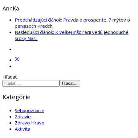
AnnKa
Predchádzajúci článok: Pravda o prosperite. 7 mýtov o
peniazoch
Predch.
Nasledujúci článok: K veľkej inšpirácii vedú jednoduché
kroky
Nasl.
Hľadať...
Hľadať...
Kategórie
Sebapoznanie
Zdravie
Zdravo Hravo
Aktivita