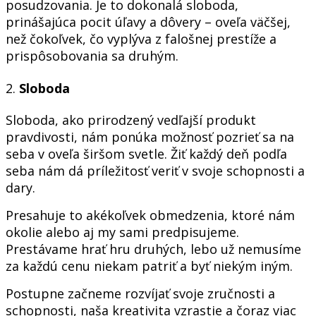
posudzovania. Je to dokonalá sloboda,
prinášajúca pocit úľavy a dôvery – oveľa väčšej,
než čokoľvek, čo vyplýva z falošnej prestíže a
prispôsobovania sa druhým.
2.
Sloboda
Sloboda, ako prirodzený vedľajší produkt
pravdivosti, nám ponúka možnosť pozrieť sa na
seba v oveľa širšom svetle. Žiť každý deň podľa
seba nám dá príležitosť veriť v svoje schopnosti a
dary.
Presahuje to akékoľvek obmedzenia, ktoré nám
okolie alebo aj my sami predpisujeme.
Prestávame hrať hru druhých, lebo už nemusíme
za každú cenu niekam patriť a byť niekým iným.
Postupne začneme rozvíjať svoje zručnosti a
schopnosti, naša kreativita vzrastie a čoraz viac