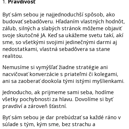
1.
Pravdivosť
Byť sám sebou je najjednoduchší spôsob, ako
budovať sebadôveru. Hľadaním vlastných hodnôt,
záľub, silných a slabých stránok môžeme objaviť
svoje skutočné JA. Keď sa ukážeme svetu takí, akí
sme, so všetkými svojimi jedinečnými darmi aj
nedostatkami, vlastná sebadôvera sa stane
realitou.
Nemusíme si vymýšľať žiadne stratégie ani
nacvičovať konverzácie s priateľmi či kolegami,
ani sa zaoberať dookola tými istými myšlienkami.
Jednoducho, ak prijmeme sami seba, hodíme
všetky pochybnosti za hlavu. Dovolíme si byť
pravdiví a zároveň šťastní.
Byť sám sebou je dar prebúdzať sa každé ráno v
súlade s tým, kým sme, bez strachu a