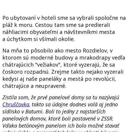
Po ubytovaní v hoteli sme sa vybrali spoločne na
pláž k moru. Cestou tam sme sa predierali
náhliacimi obyvateľmi a návštevníkmi mesta
a úchytkom si všímali okolie.
Na mňa to pôsobilo ako mesto Rozdielov, v
ktorom sú moderné budovy a mrakodrapy vedľa
chátrajúcich "vežiakov", ktoré vyzerajú, že sa
čoskoro rozpadnú. Zrejme takto nejako vyzerali
kedysi aj naše paneláky a mestá po revolúcii,
chátrajúce a neupravené.
Zistila som, že prvé panelové domy sa tu nazývajú
Chruščovka
, takto sa údajne dodnes volá aj jedno
sídlisko v Batumi. Boli to jedny z najstarších
panelových domov, ktoré boli postavené v ZSSR.
Vďaka betónovým panelom ich bolo možné stavať