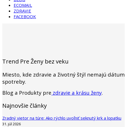
ECOMAIL
ZDRAVIE
FACEBOOK
Trend Pre Ženy bez veku
Miesto, kde zdravie a životný štýl nemajú dátum
spotreby.
Blog a Produkty pre
zdravie a krásu ženy
.
Najnovšie články
Zradný vietor na túre: Ako rýchlo uvoľniť seknutý krk a lopatku
31. júl 2026