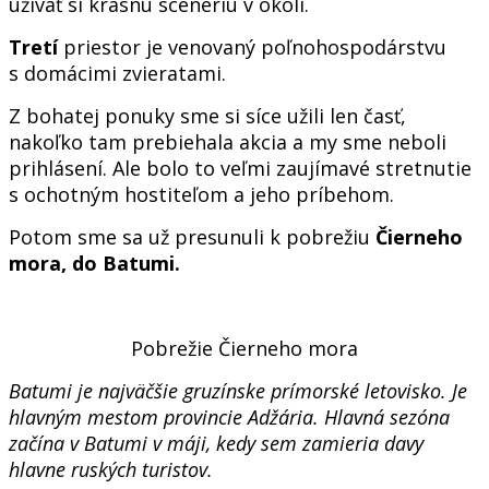
užívať si krásnu scenériu v okolí.
Tretí
priestor je venovaný poľnohospodárstvu
s domácimi zvieratami.
Z bohatej ponuky sme si síce užili len časť,
nakoľko tam prebiehala akcia a my sme neboli
prihlásení. Ale bolo to veľmi zaujímavé stretnutie
s ochotným hostiteľom a jeho príbehom.
Potom sme sa už presunuli k pobrežiu
Čierneho
mora, do Batumi.
Pobrežie Čierneho mora
Batumi je najväčšie gruzínske prímorské letovisko. Je
hlavným mestom provincie Adžária. Hlavná sezóna
začína v Batumi v máji, kedy sem zamieria davy
hlavne ruských turistov.