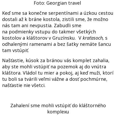
Foto: Georgian travel
Keď sme sa konečne serpentínami a úzkou cestou
dostali až k bráne kostola, zistili sme, že možno
nás tam ani nevpustia. Zabudli sme
na podmienky vstupu do takmer všetkých
kostolov a kláštorov v Gruzínsku. V
kraťasoch,
s
odhalenými ramenami a bez šatky nemáte šancu
tam vstúpiť.
Našťastie, kúsok za bránou vás komplet zahalia,
aby ste mohli vstúpiť na pozemok aj do vnútra
kláštora. Vládol tu mier a pokoj, aj keď muži, ktorí
tu boli sa tvárili veľmi vážne a dosť pochmúrne,
našťastie nie všetci.
Zahalení sme mohli vstúpiť do kláštorného
komplexu