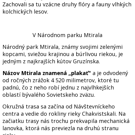
Zachovali sa tu vzácne druhy flóry a fauny vlhkých
kolchických lesov.
V Národnom parku Mtirala
Národný park Mtirala, známy svojimi zelenými
kopcami, sviežou krajinou a búrlivou riekou, je
jedným z najkrajších kútov Gruzínska.
Názov Mtirala znamená „plakať"
a je odvodený
od ročných zrážok 4 520 milimetrov, ktoré tu
padnú, čo z neho robí jednu z najvlhkejších
oblastí bývalého Sovietskeho zväzu.
Okružná trasa sa začína od Návštevníckeho
centra a vedie do rokliny rieky Chakvistskali. Na
začiatku trasy nás trochu prekvapila mechanická
lanovka, ktorá nás previezla na druhú stranu