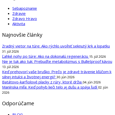
Sebapoznanie
Zdravie
Zdravo Hravo
Aktivita
Najnovšie články
Zradný vietor na túre: Ako rýchlo uvoľniť seknutý krk a lopatku
31. júl 2026
Ľahké nohy po túre: Ako na dokonalú regeneráciu
15. júl 2026
Nie je tuk ako tuk: Prebuďte metabolizmus s Bulletproof kávou
13. júl 2026
Keď prehovorí vaše bruško: Prečo je zdravé trávenie kľúčom k
silnej intuícii a životnej energii?
30. jún 2026
Batátovo-karfiolové placky z rúry, ktoré držia
04. jún 2026
Manínska míľa: Keď pohyb lieči telo aj dušu a spája ľudí
02. jún
2026
Odporúčame
BLOG