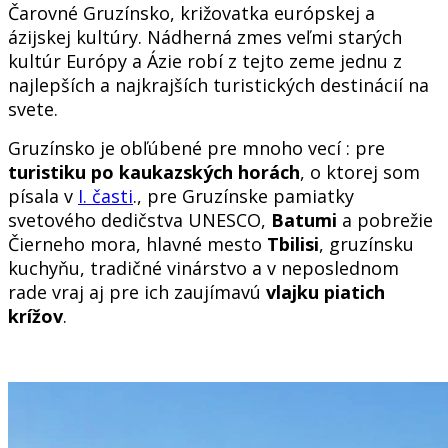
Čarovné Gruzínsko, križovatka európskej a
ázijskej kultúry. Nádherná zmes veľmi starých
kultúr Európy a Ázie robí z tejto zeme jednu z
najlepších a najkrajších turistických destinácií na
svete.
Gruzínsko je obľúbené pre mnoho vecí : pre
turistiku po kaukazských horách
, o ktorej som
písala v
I. časti
., pre Gruzínske pamiatky
svetového dedičstva UNESCO,
Batumi
a pobrežie
Čierneho mora, hlavné mesto
Tbilisi
, gruzínsku
kuchyňu, tradičné vinárstvo a v neposlednom
rade vraj aj pre ich zaujímavú
vlajku piatich
krížov
.