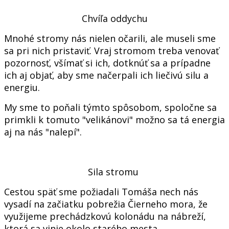
Chvíľa oddychu
Mnohé stromy nás nielen očarili, ale museli sme
sa pri nich pristaviť. Vraj stromom treba venovať
pozornosť, všímať si ich, dotknúť sa a prípadne
ich aj objať, aby sme načerpali ich liečivú silu a
energiu.
My sme to poňali týmto spôsobom, spoločne sa
primkli k tomuto "velikánovi" možno sa tá energia
aj na nás "nalepí".
Sila stromu
Cestou späť sme požiadali Tomáša nech nás
vysadí na začiatku pobrežia Čierneho mora, že
využijeme prechádzkovú kolonádu na nábreží,
ktorá sa vinie okolo starého mesta.