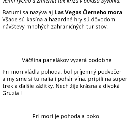
veľmi rýchlo a zmierniť tak krízu v oblasti bývania.
Batumi sa nazýva aj
Las Vegas Čierneho mora
.
Všade sú kasína a hazardné hry sú dôvodom
návštevy mnohých zahraničných turistov.
Väčšina panelákov vyzerá podobne
Pri mori vládla pohoda, bol príjemný podvečer
a my sme si tu naliali pohár vína, pripili na super
trek a ďalšie zážitky. Nech žije krásna a divoká
Gruzia !
Pri mori je pohoda a pokoj