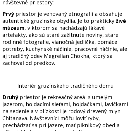
návštevné priestory:
Prvý
priestor je venovaný etnografii a obsahuje
autentické gruzínske obydlia. Je to prakticky
živé
múzeum
, v ktorom sa nachádzajú lákavé
artefakty, ako sú staré zažltnuté noviny, staré
rodinné fotografie, vianočná jedlička, domáce
potreby, kuchynské náčinie, pracovné náčinie, ale
aj tradičný odev Megrelian Chokha, ktorý sa
zachoval od predkov.
Interiér gruzínskeho tradičného domu
Druhý
priestor je rekreačný areál s umelým
jazerom, hojdacími sieťami, hojdačkami, lavičkami
na sedenie a v blízkosti je rodový drevený mlyn
Chitanava. Návštevníci môžu loviť ryby,
prechádzať sa pri jazere, mať piknikový obed a