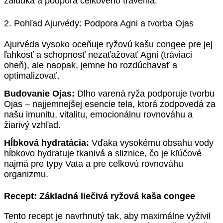
žalúdka a podpora celkového trávenia.
2. Pohľad Ajurvédy: Podpora Agni a tvorba Ojas
Ajurvéda vysoko oceňuje ryžovú kašu congee pre jej
ľahkosť a schopnosť nezaťažovať Agni (tráviaci
oheň), ale naopak, jemne ho rozdúchavať a
optimalizovať.
Budovanie Ojas:
Dlho varená ryža podporuje tvorbu
Ojas – najjemnejšej esencie tela, ktorá zodpovedá za
našu imunitu, vitalitu, emocionálnu rovnováhu a
žiarivý vzhľad.
Hĺbková hydratácia:
Vďaka vysokému obsahu vody
hĺbkovo hydratuje tkanivá a sliznice, čo je kľúčové
najmä pre typy Vata a pre celkovú rovnováhu
organizmu.
Recept: Základná liečivá ryžová kaša congee
Tento recept je navrhnutý tak, aby maximálne vyživil