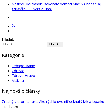
Nasledujúci článok: Dokonalý domáci Mac & Cheese aj
zdravšia FIT verzia
Nasl.
Hľadať...
Hľadať...
Kategórie
Sebapoznanie
Zdravie
Zdravo Hravo
Aktivita
Najnovšie články
Zradný vietor na túre: Ako rýchlo uvoľniť seknutý krk a lopatku
31. júl 2026