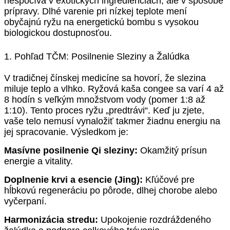
nespočíva v exotických ingredienciách, ale v spôsobe
prípravy. Dlhé varenie pri nízkej teplote mení
obyčajnú ryžu na energetickú bombu s vysokou
biologickou dostupnosťou.
1. Pohľad TČM: Posilnenie Sleziny a Žalúdka
V tradičnej čínskej medicíne sa hovorí, že slezina
miluje teplo a vlhko. Ryžová kaša congee sa varí 4 až
8 hodín s veľkým množstvom vody (pomer 1:8 až
1:10). Tento proces ryžu „predtrávi“. Keď ju zjete,
vaše telo nemusí vynaložiť takmer žiadnu energiu na
jej spracovanie. Výsledkom je:
Masívne posilnenie Qi sleziny:
Okamžitý prísun
energie a vitality.
Doplnenie krvi a esencie (Jing):
Kľúčové pre
hĺbkovú regeneráciu po pôrode, dlhej chorobe alebo
vyčerpaní.
Harmonizácia stredu:
Upokojenie rozdráždeného