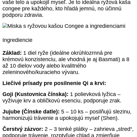
vaše telo a upokojil myseľ. Je to ideálna ryžová kaša
congee pre každého, kto hľadá jemnú, no účinnú
podporu zdravia.
Ingrediencie
Základ:
1 diel ryže (ideálne okrúhlozrnná pre
krémovú konzistenciu, ale vhodná je aj Basmati) a 8
až 10 dielov vody alebo kvalitného
zeleninového/kuracieho vývaru.
Liečivé prísady pre posilnenie Qi a krvi:
Goji (Kustovnica čínska):
1 polievková lyžica –
vyživuje krv a obličkovú esenciu, podporuje zrak.
Jujube (Čínske datle):
5 – 10 ks – posilňujú slezinu,
harmonizujú trávenie a upokojujú myseľ (Shen).
Čerstvý zázvor:
2 – 3 tenké plátky – zahrieva „stred“,
podporuje trávenie, rozptyľuje chlad a zmierňuje