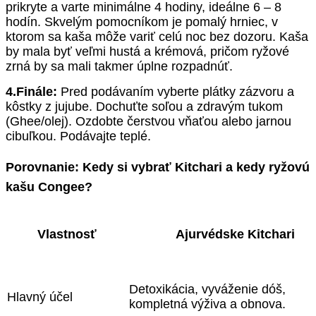
prikryte a varte minimálne 4 hodiny, ideálne 6 – 8
hodín. Skvelým pomocníkom je pomalý hrniec, v
ktorom sa kaša môže variť celú noc bez dozoru. Kaša
by mala byť veľmi hustá a krémová, pričom ryžové
zrná by sa mali takmer úplne rozpadnúť.
4.Finále:
Pred podávaním vyberte plátky zázvoru a
kôstky z jujube. Dochuťte soľou a zdravým tukom
(Ghee/olej). Ozdobte čerstvou vňaťou alebo jarnou
cibuľkou. Podávajte teplé.
Porovnanie: Kedy si vybrať Kitchari a kedy ryžovú
kašu Congee?
Vlastnosť
Ajurvédske Kitchari
Detoxikácia, vyváženie dóš,
Hlavný účel
kompletná výživa a obnova.