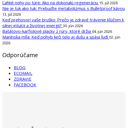
Ľahké nohy po túre: Ako na dokonalú regeneráciu
15. júl 2026
Nie je tuk ako tuk: Prebuďte metabolizmus s Bulletproof kávou
13. júl 2026
Keď prehovorí vaše bruško: Prečo je zdravé trávenie kľúčom k
silnej intuícii a životnej energii?
30. jún 2026
Batátovo-karfiolové placky z rúry, ktoré držia
04. jún 2026
Manínska míľa: Keď pohyb lieči telo aj dušu a spája ľudí
02. jún
2026
Odporúčame
BLOG
ECOMAIL
ZDRAVIE
FACEBOOK