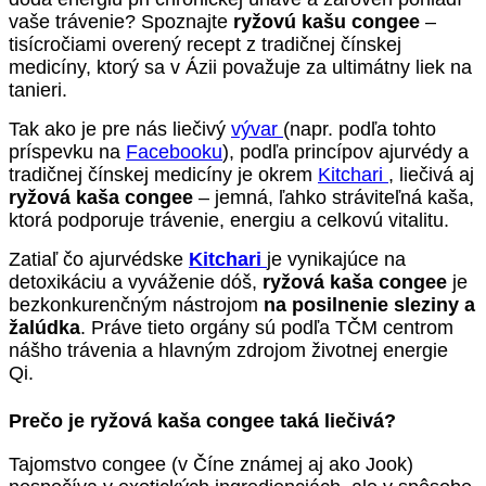
vaše trávenie? Spoznajte
ryžovú kašu congee
–
tisícročiami overený recept z tradičnej čínskej
medicíny, ktorý sa v Ázii považuje za ultimátny liek na
tanieri.
Tak ako je pre nás liečivý
vývar
(napr. podľa tohto
príspevku na
Facebooku
), podľa princípov ajurvédy a
tradičnej čínskej medicíny je okrem
Kitchari
, liečivá aj
ryžová kaša congee
– jemná, ľahko stráviteľná kaša,
ktorá podporuje trávenie, energiu a celkovú vitalitu.
Zatiaľ čo
ajurvédske
Kitchari
je vynikajúce na
detoxikáciu a vyváženie dóš,
ryžová kaša congee
je
bezkonkurenčným nástrojom
na posilnenie sleziny a
žalúdka
. Práve tieto orgány sú podľa TČM centrom
nášho trávenia a hlavným zdrojom životnej energie
Qi.
Prečo je ryžová kaša congee taká liečivá?
Tajomstvo congee (v Číne známej aj ako Jook)