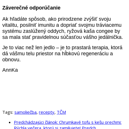
Záverečné odporúčanie
Ak hľadáte spôsob, ako prirodzene zvýšiť svoju
vitalitu, posilniť imunitu a dopriať svojmu tráviacemu
systému zaslúžený oddych, ryžová kaša congee by
sa mala stať pravidelnou súčasťou vášho jedálnička.
Je to viac než len jedlo – je to prastará terapia, ktorá
dá vášmu telu priestor na hĺbkovú regeneráciu a
obnovu.
AnnKa
Tags:
samoliečba
,
recepty
,
TČM
Predchádzajúci článok: Chrumkavé tofu s kešu orechmi:
Rýchla večera, ktorú si zamilujete!
Predch.