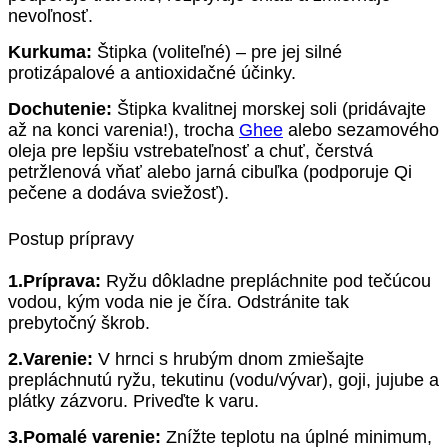
nevoľnosť.
Kurkuma:
Štipka (voliteľné) – pre jej silné
protizápalové a antioxidačné účinky.
Dochutenie:
Štipka kvalitnej morskej soli (pridávajte
až na konci varenia!), trocha
Ghee
alebo sezamového
oleja pre lepšiu vstrebateľnosť a chuť, čerstvá
petržlenová vňať alebo jarná cibuľka (podporuje Qi
pečene a dodáva sviežosť).
Postup prípravy
1.Príprava:
Ryžu dôkladne prepláchnite pod tečúcou
vodou, kým voda nie je číra. Odstránite tak
prebytočný škrob.
2.Varenie:
V hrnci s hrubým dnom zmiešajte
prepláchnutú ryžu, tekutinu (vodu/vývar), goji, jujube a
plátky zázvoru. Priveďte k varu.
3.Pomalé varenie:
Znížte teplotu na úplné minimum,