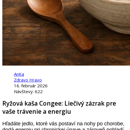
AnKa
Zdravo Hravo
16. február 2026
Návštevy: 622
Ryžová kaša Congee: Liečivý zázrak pre
vaše trávenie a energiu
Hľadáte jedlo, ktoré vás postaví na nohy po chorobe,
dodá energiu pri chronickej únave a zároveň pohladí